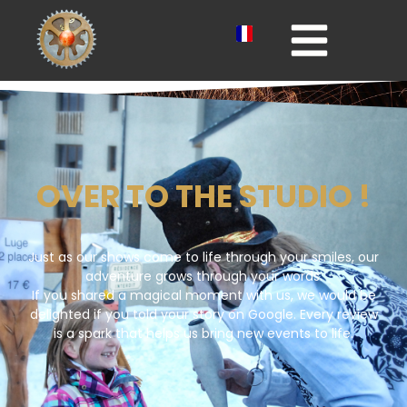
OVER TO THE STUDIO !
Just as our shows come to life through your smiles, our
adventure grows through your words.
If you shared a magical moment with us, we would be
delighted if you told your story on Google. Every review
is a spark that helps us bring new events to life.