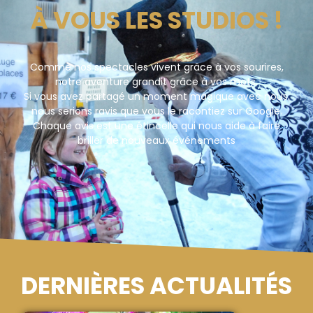
À VOUS LES STUDIOS !
Comme nos spectacles vivent grâce à vos sourires,
notre aventure grandit grâce à vos mots.
Si vous avez partagé un moment magique avec nous,
nous serions ravis que vous le racontiez sur Google.
Chaque avis est une étincelle qui nous aide à faire
briller de nouveaux événements
DERNIÈRES ACTUALITÉS